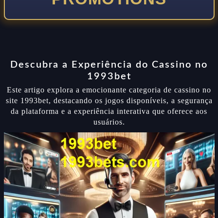
Descubra a Experiência do Cassino no
1993bet
Este artigo explora a emocionante categoria de cassino no
site 1993bet, destacando os jogos disponíveis, a segurança
da plataforma e a experiência interativa que oferece aos
usuários.